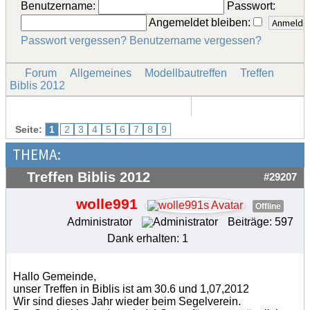
Benutzername:
Passwort:
Angemeldet bleiben:
Passwort vergessen?
Benutzername vergessen?
Forum
Allgemeines
Modellbautreffen
Treffen
Biblis 2012
Seite:
1
2
3
4
5
6
7
8
9
THEMA:
Treffen Biblis 2012
#29207
wolle991
Offline
Administrator
Beiträge: 597
Dank erhalten: 1
Hallo Gemeinde,
unser Treffen in Biblis ist am 30.6 und 1,07,2012
Wir sind dieses Jahr wieder beim Segelverein.