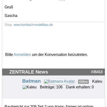
Gruß
Sascha
Shop:
www.hornbach-modellbau.de
Bitte
Anmelden
um der Konversation beizutreten.
ZENTRALE News
#35413
Batman
Kaleu
Offline
Beiträge: 106
Dank erhalten: 0
Baubericht zur 209 Teil 2 von Hans-Jürgen ist online: