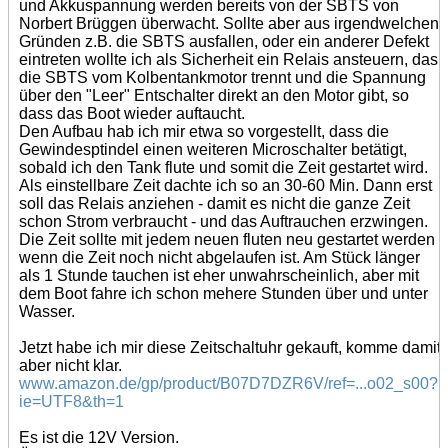
und Akkuspannung werden bereits von der SBTS von
Norbert Brüggen überwacht. Sollte aber aus irgendwelchen
Gründen z.B. die SBTS ausfallen, oder ein anderer Defekt
eintreten wollte ich als Sicherheit ein Relais ansteuern, das
die SBTS vom Kolbentankmotor trennt und die Spannung
über den "Leer" Entschalter direkt an den Motor gibt, so
dass das Boot wieder auftaucht.
Den Aufbau hab ich mir etwa so vorgestellt, dass die
Gewindesptindel einen weiteren Microschalter betätigt,
sobald ich den Tank flute und somit die Zeit gestartet wird.
Als einstellbare Zeit dachte ich so an 30-60 Min. Dann erst
soll das Relais anziehen - damit es nicht die ganze Zeit
schon Strom verbraucht - und das Auftrauchen erzwingen.
Die Zeit sollte mit jedem neuen fluten neu gestartet werden
wenn die Zeit noch nicht abgelaufen ist. Am Stück länger
als 1 Stunde tauchen ist eher unwahrscheinlich, aber mit
dem Boot fahre ich schon mehere Stunden über und unter
Wasser.
Jetzt habe ich mir diese Zeitschaltuhr gekauft, komme damit
aber nicht klar.
www.amazon.de/gp/product/B07D7DZR6V/ref=...o02_s00?
ie=UTF8&th=1
Es ist die 12V Version.