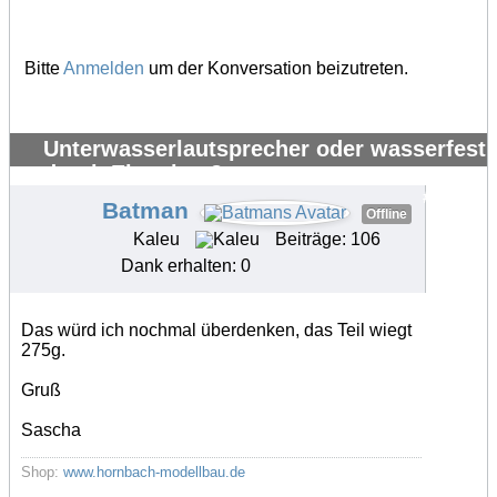
Bitte
Anmelden
um der Konversation beizutreten.
Unterwasserlautsprecher oder wasserfest
durch Eigenbau?
#34171
Batman
Offline
Kaleu
Beiträge: 106
Dank erhalten: 0
Das würd ich nochmal überdenken, das Teil wiegt
275g.
Gruß
Sascha
Shop:
www.hornbach-modellbau.de