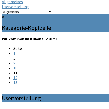
Allgemeines
Uservorstellung
×
Kategorie-Kopfzeile
Willkommen im Kunena Forum!
Seite:
1
...
9
10
11
12
13
Uservorstellung