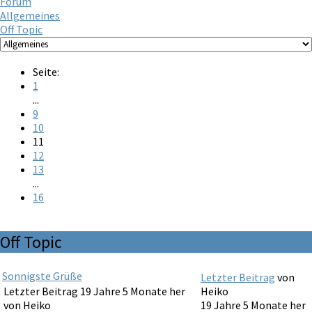
Forum
Allgemeines
Off Topic
Seite:
1
...
9
10
11
12
13
...
16
Off Topic
Sonnigste Grüße
Letzter Beitrag
von
Letzter Beitrag 19 Jahre 5 Monate her
Heiko
von
Heiko
19 Jahre 5 Monate her